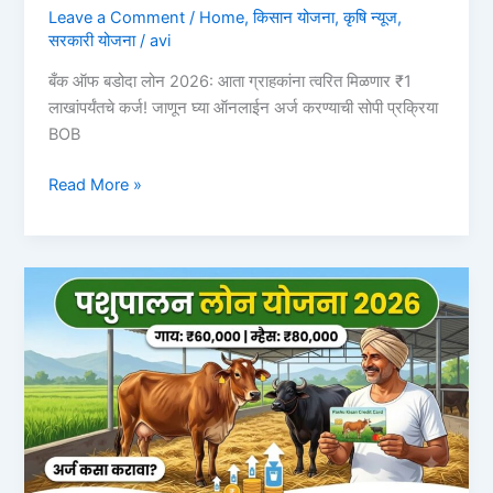
Leave a Comment
/
Home
,
किसान योजना
,
कृषि न्यूज
,
सरकारी योजना
/
avi
बँक ऑफ बडोदा लोन 2026: आता ग्राहकांना त्वरित मिळणार ₹1
लाखांपर्यंतचे कर्ज! जाणून घ्या ऑनलाईन अर्ज करण्याची सोपी प्रक्रिया
BOB
बँक
Read More »
ऑफ
बडोदा
लोन
2026:
आता
ग्राहकांना
त्वरित
मिळणार
₹1
लाखांपर्यंतचे
कर्ज!