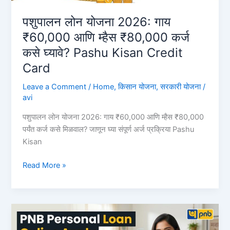
जाणून
घ्या
पशुपालन लोन योजना 2026: गाय
ऑनलाईन
₹60,000 आणि म्हैस ₹80,000 कर्ज
अर्ज
कसे घ्यावे? Pashu Kisan Credit
करण्याची
Card
सोपी
प्रक्रिया
Leave a Comment
/
Home
,
किसान योजना
,
सरकारी योजना
/
BOB
avi
Instant
Personal
पशुपालन लोन योजना 2026: गाय ₹60,000 आणि म्हैस ₹80,000
Loan
पर्यंत कर्ज कसे मिळवाल? जाणून घ्या संपूर्ण अर्ज प्रक्रिया Pashu
Kisan
पशुपालन
Read More »
लोन
योजना
2026:
गाय
₹60,000