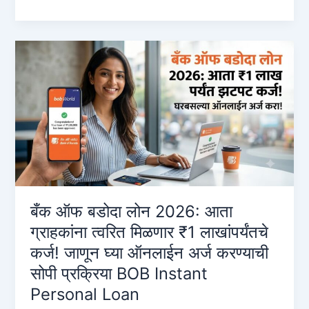
of
Baroda
Online
Loan:
2026
मध्ये
₹५०,०००
ते
₹२०,००,०००
पर्यंत
इन्स्टंट
लोन
कसे
बँक ऑफ बडोदा लोन 2026: आता
मिळवायचे?
ग्राहकांना त्वरित मिळणार ₹1 लाखांपर्यंतचे
(संपूर्ण
कर्ज! जाणून घ्या ऑनलाईन अर्ज करण्याची
माहिती)
सोपी प्रक्रिया BOB Instant
Personal Loan