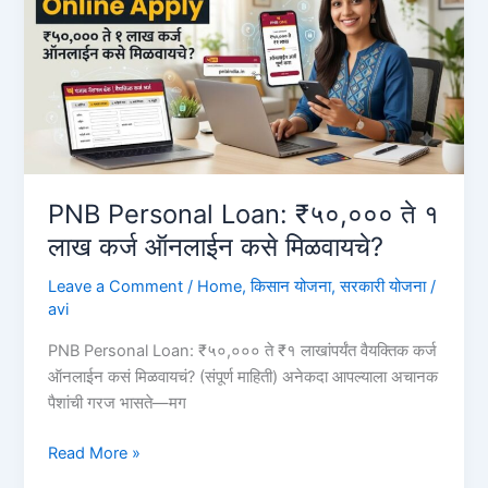
आणि
म्हैस
₹80,000
कर्ज
कसे
घ्यावे?
Pashu
Kisan
PNB Personal Loan: ₹५०,००० ते १
Credit
लाख कर्ज ऑनलाईन कसे मिळवायचे?
Card
Leave a Comment
/
Home
,
किसान योजना
,
सरकारी योजना
/
avi
PNB Personal Loan: ₹५०,००० ते ₹१ लाखांपर्यंत वैयक्तिक कर्ज
ऑनलाईन कसं मिळवायचं? (संपूर्ण माहिती) अनेकदा आपल्याला अचानक
पैशांची गरज भासते—मग
PNB
Read More »
Personal