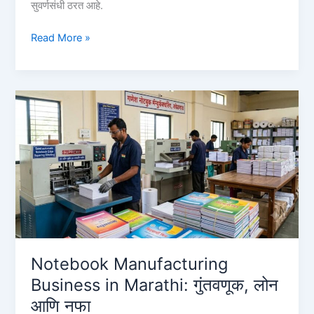
सुवर्णसंधी ठरत आहे.
अण्णासाहेब
Read More »
पाटील
कर्ज
योजना
बँक
यादी
२०२६
|
Annasaheb
Patil
Loan
Bank
List
&
Notebook Manufacturing
Process
Business in Marathi: गुंतवणूक, लोन
आणि नफा