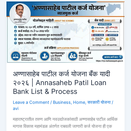
₹1
लाखाचे
इन्स्टंट
लोन
कसे
घ्यावे?
पात्रता
आणि
प्रक्रिया
2026
HDFC
अण्णासाहेब पाटील कर्ज योजना बँक यादी
Bank
२०२६ | Annasaheb Patil Loan
Instant
Bank List & Process
Loan
Leave a Comment
/
Business
,
Home
,
सरकारी योजना
/
avi
महाराष्ट्रातील तरुण आणि नवउद्योजकांसाठी अण्णासाहेब पाटील आर्थिक
मागास विकास महामंडळ अंतर्गत राबवली जाणारी कर्ज योजना ही एक