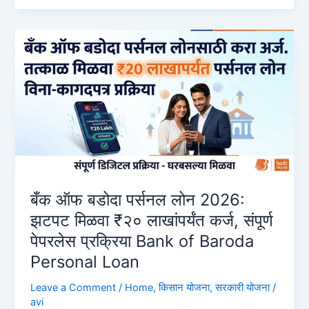
Loan:
₹५०,०००
ते
१
लाख
कर्ज
ऑनलाईन
कसे
मिळवायचे?
बँक ऑफ बडोदा पर्सनल लोन 2026:
झटपट मिळवा ₹२० लाखांपर्यंत कर्ज, संपूर्ण
पेपरलेस प्रक्रिया Bank of Baroda
Personal Loan
Leave a Comment
/
Home
,
किसान योजना
,
सरकारी योजना
/
avi