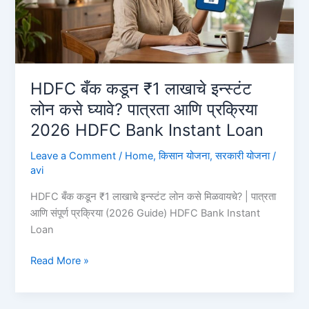
लाख,
पहा
ऑनलाईन
अर्ज
कसा
HDFC बँक कडून ₹1 लाखाचे इन्स्टंट
करावा?
लोन कसे घ्यावे? पात्रता आणि प्रक्रिया
Union
2026 HDFC Bank Instant Loan
Bank
Personal
Leave a Comment
/
Home
,
किसान योजना
,
सरकारी योजना
/
Loan
avi
HDFC बँक कडून ₹1 लाखाचे इन्स्टंट लोन कसे मिळवायचे? | पात्रता
आणि संपूर्ण प्रक्रिया (2026 Guide) HDFC Bank Instant
Loan
HDFC
Read More »
बँक
कडून