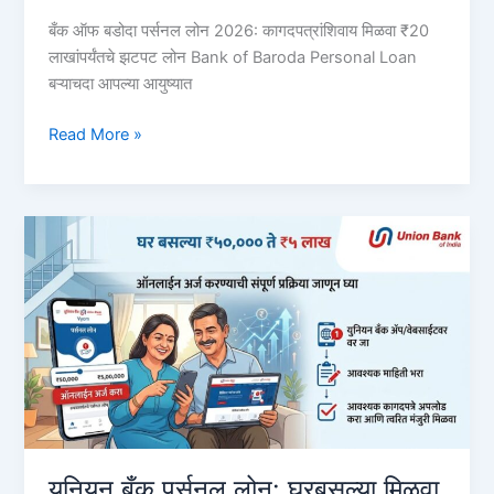
बँक ऑफ बडोदा पर्सनल लोन 2026: कागदपत्रांशिवाय मिळवा ₹20
लाखांपर्यंतचे झटपट लोन Bank of Baroda Personal Loan
बऱ्याचदा आपल्या आयुष्यात
बँक
Read More »
ऑफ
बडोदा
पर्सनल
लोन
2026:
झटपट
मिळवा
₹२०
लाखांपर्यंत
कर्ज,
संपूर्ण
पेपरलेस
प्रक्रिया
युनियन बँक पर्सनल लोन: घरबसल्या मिळवा