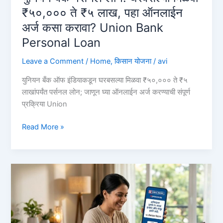
Bank
₹५०,००० ते ₹५ लाख, पहा ऑनलाईन
of
अर्ज कसा करावा? Union Bank
Baroda
Personal Loan
Personal
Loan
Leave a Comment
/
Home
,
किसान योजना
/
avi
युनियन बँक ऑफ इंडियाकडून घरबसल्या मिळवा ₹५०,००० ते ₹५
लाखांपर्यंत पर्सनल लोन; जाणून घ्या ऑनलाईन अर्ज करण्याची संपूर्ण
प्रक्रिया Union
युनियन
Read More »
बँक
पर्सनल
लोन:
घरबसल्या
मिळवा
₹५०,०००
ते
₹५