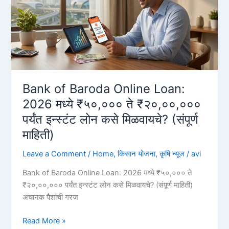
घ्यावे?
(PMEGP
लोन
प्रक्रिया
२०२६)
Personal
Loan
Bank of Baroda Online Loan:
on
2026 मध्ये ₹५०,००० ते ₹२०,००,०००
Aadhar
पर्यंत इन्स्टंट लोन कसे मिळवायचे? (संपूर्ण
Card
माहिती)
Leave a Comment
/
Home
,
किसान योजना
,
कृषि न्यूज
/
avi
Bank of Baroda Online Loan: 2026 मध्ये ₹५०,००० ते
₹२०,००,००० पर्यंत इन्स्टंट लोन कसे मिळवायचे? (संपूर्ण माहिती)
अचानक पैशांची गरज
Bank
Read More »