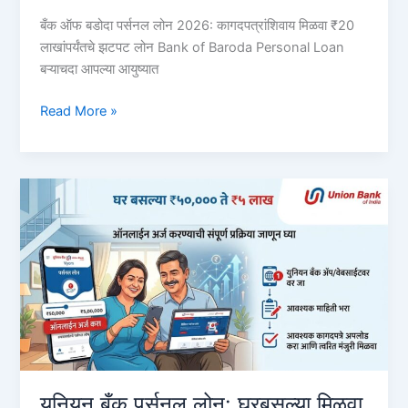
बँक ऑफ बडोदा पर्सनल लोन 2026: कागदपत्रांशिवाय मिळवा ₹20
लाखांपर्यंतचे झटपट लोन Bank of Baroda Personal Loan
बऱ्याचदा आपल्या आयुष्यात
बँक
Read More »
ऑफ
बडोदा
पर्सनल
लोन
2026:
झटपट
मिळवा
₹२०
लाखांपर्यंत
कर्ज,
संपूर्ण
पेपरलेस
प्रक्रिया
युनियन बँक पर्सनल लोन: घरबसल्या मिळवा