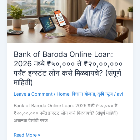
घ्यावे?
(PMEGP
लोन
प्रक्रिया
२०२६)
Personal
Loan
Bank of Baroda Online Loan:
on
2026 मध्ये ₹५०,००० ते ₹२०,००,०००
Aadhar
पर्यंत इन्स्टंट लोन कसे मिळवायचे? (संपूर्ण
Card
माहिती)
Leave a Comment
/
Home
,
किसान योजना
,
कृषि न्यूज
/
avi
Bank of Baroda Online Loan: 2026 मध्ये ₹५०,००० ते
₹२०,००,००० पर्यंत इन्स्टंट लोन कसे मिळवायचे? (संपूर्ण माहिती)
अचानक पैशांची गरज
Bank
Read More »