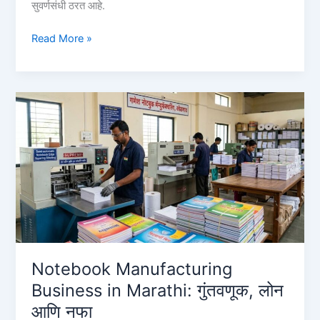
सुवर्णसंधी ठरत आहे.
अण्णासाहेब
Read More »
पाटील
कर्ज
योजना
बँक
यादी
२०२६
|
Annasaheb
Patil
Loan
Bank
List
&
Notebook Manufacturing
Process
Business in Marathi: गुंतवणूक, लोन
आणि नफा