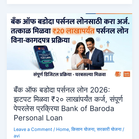
Loan:
₹५०,०००
ते
१
लाख
कर्ज
ऑनलाईन
कसे
मिळवायचे?
बँक ऑफ बडोदा पर्सनल लोन 2026:
झटपट मिळवा ₹२० लाखांपर्यंत कर्ज, संपूर्ण
पेपरलेस प्रक्रिया Bank of Baroda
Personal Loan
Leave a Comment
/
Home
,
किसान योजना
,
सरकारी योजना
/
avi