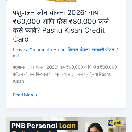
जाणून
घ्या
पशुपालन लोन योजना 2026: गाय
ऑनलाईन
₹60,000 आणि म्हैस ₹80,000 कर्ज
अर्ज
कसे घ्यावे? Pashu Kisan Credit
करण्याची
Card
सोपी
प्रक्रिया
Leave a Comment
/
Home
,
किसान योजना
,
सरकारी योजना
/
BOB
avi
Instant
Personal
पशुपालन लोन योजना 2026: गाय ₹60,000 आणि म्हैस ₹80,000
Loan
पर्यंत कर्ज कसे मिळवाल? जाणून घ्या संपूर्ण अर्ज प्रक्रिया Pashu
Kisan
पशुपालन
Read More »
लोन
योजना
2026:
गाय
₹60,000