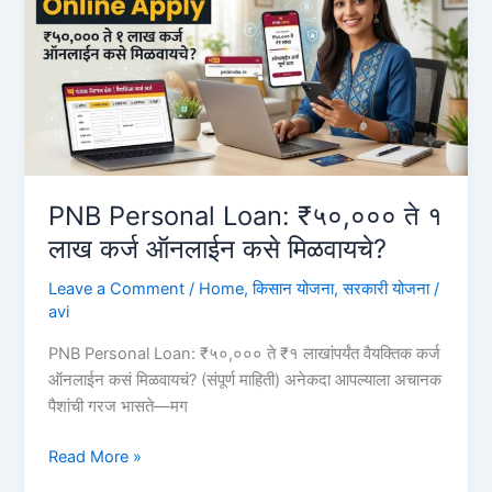
आणि
म्हैस
₹80,000
कर्ज
कसे
घ्यावे?
Pashu
Kisan
PNB Personal Loan: ₹५०,००० ते १
Credit
लाख कर्ज ऑनलाईन कसे मिळवायचे?
Card
Leave a Comment
/
Home
,
किसान योजना
,
सरकारी योजना
/
avi
PNB Personal Loan: ₹५०,००० ते ₹१ लाखांपर्यंत वैयक्तिक कर्ज
ऑनलाईन कसं मिळवायचं? (संपूर्ण माहिती) अनेकदा आपल्याला अचानक
पैशांची गरज भासते—मग
PNB
Read More »
Personal