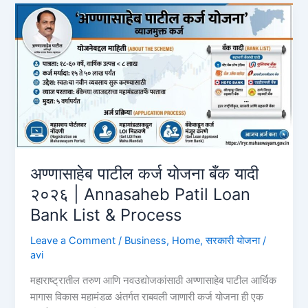
₹1
लाखाचे
इन्स्टंट
लोन
कसे
घ्यावे?
पात्रता
आणि
प्रक्रिया
2026
HDFC
अण्णासाहेब पाटील कर्ज योजना बँक यादी
Bank
२०२६ | Annasaheb Patil Loan
Instant
Bank List & Process
Loan
Leave a Comment
/
Business
,
Home
,
सरकारी योजना
/
avi
महाराष्ट्रातील तरुण आणि नवउद्योजकांसाठी अण्णासाहेब पाटील आर्थिक
मागास विकास महामंडळ अंतर्गत राबवली जाणारी कर्ज योजना ही एक