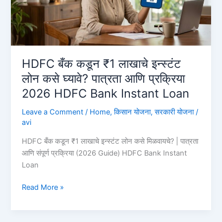
लाख,
पहा
ऑनलाईन
अर्ज
कसा
HDFC बँक कडून ₹1 लाखाचे इन्स्टंट
करावा?
लोन कसे घ्यावे? पात्रता आणि प्रक्रिया
Union
2026 HDFC Bank Instant Loan
Bank
Personal
Leave a Comment
/
Home
,
किसान योजना
,
सरकारी योजना
/
Loan
avi
HDFC बँक कडून ₹1 लाखाचे इन्स्टंट लोन कसे मिळवायचे? | पात्रता
आणि संपूर्ण प्रक्रिया (2026 Guide) HDFC Bank Instant
Loan
HDFC
Read More »
बँक
कडून