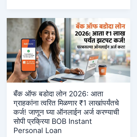
of
Baroda
Online
Loan:
2026
मध्ये
₹५०,०००
ते
₹२०,००,०००
पर्यंत
इन्स्टंट
लोन
कसे
बँक ऑफ बडोदा लोन 2026: आता
मिळवायचे?
ग्राहकांना त्वरित मिळणार ₹1 लाखांपर्यंतचे
(संपूर्ण
कर्ज! जाणून घ्या ऑनलाईन अर्ज करण्याची
माहिती)
सोपी प्रक्रिया BOB Instant
Personal Loan