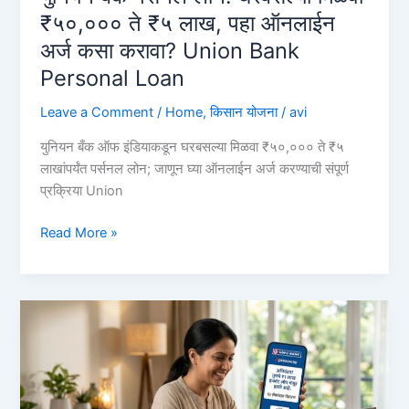
Bank
₹५०,००० ते ₹५ लाख, पहा ऑनलाईन
of
अर्ज कसा करावा? Union Bank
Baroda
Personal Loan
Personal
Loan
Leave a Comment
/
Home
,
किसान योजना
/
avi
युनियन बँक ऑफ इंडियाकडून घरबसल्या मिळवा ₹५०,००० ते ₹५
लाखांपर्यंत पर्सनल लोन; जाणून घ्या ऑनलाईन अर्ज करण्याची संपूर्ण
प्रक्रिया Union
युनियन
Read More »
बँक
पर्सनल
लोन:
घरबसल्या
मिळवा
₹५०,०००
ते
₹५