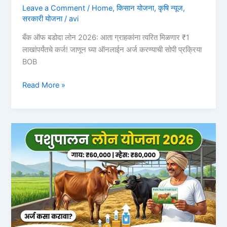
Leave a Comment
/
Home
,
किसान योजना
,
कृषि न्यूज
,
सरकारी योजना
/
avi
बँक ऑफ बडोदा लोन 2026: आता ग्राहकांना त्वरित मिळणार ₹1
लाखांपर्यंतचे कर्ज! जाणून घ्या ऑनलाईन अर्ज करण्याची सोपी प्रक्रिया
BOB
बँक
Read More »
ऑफ
बडोदा
लोन
2026:
आता
ग्राहकांना
त्वरित
मिळणार
₹1
लाखांपर्यंतचे
कर्ज!