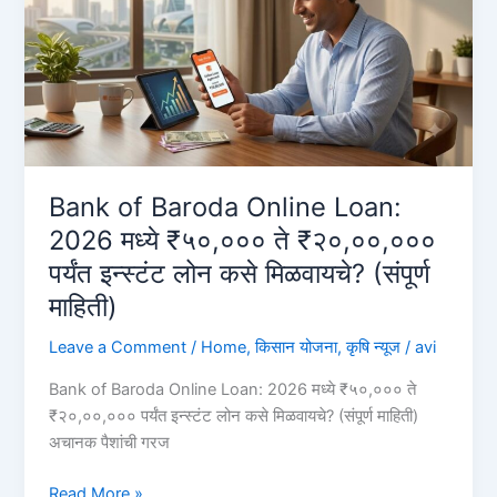
दर
आणि
ऑनलाईन
अर्ज
करण्याची
प्रक्रिया
Bank of Baroda Online Loan:
2026 मध्ये ₹५०,००० ते ₹२०,००,०००
पर्यंत इन्स्टंट लोन कसे मिळवायचे? (संपूर्ण
माहिती)
Leave a Comment
/
Home
,
किसान योजना
,
कृषि न्यूज
/
avi
Bank of Baroda Online Loan: 2026 मध्ये ₹५०,००० ते
₹२०,००,००० पर्यंत इन्स्टंट लोन कसे मिळवायचे? (संपूर्ण माहिती)
अचानक पैशांची गरज
Bank
Read More »