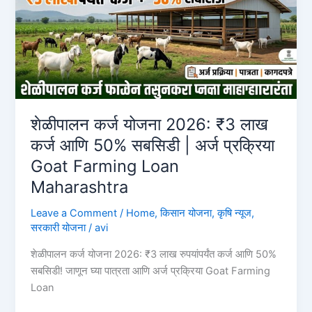
मिलेगा
50%
अनुदान,
ऐसे
करें
आवेदन
Tractor
शेळीपालन कर्ज योजना 2026: ₹3 लाख
Anudan
कर्ज आणि 50% सबसिडी | अर्ज प्रक्रिया
Yojana
Goat Farming Loan
Maharashtra
Leave a Comment
/
Home
,
किसान योजना
,
कृषि न्यूज
,
सरकारी योजना
/
avi
शेळीपालन कर्ज योजना 2026: ₹3 लाख रुपयांपर्यंत कर्ज आणि 50%
सबसिडी! जाणून घ्या पात्रता आणि अर्ज प्रक्रिया Goat Farming
Loan