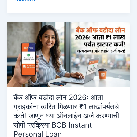
of
Baroda
Online
Loan:
2026
मध्ये
₹५०,०००
ते
₹२०,००,०००
पर्यंत
इन्स्टंट
लोन
कसे
बँक ऑफ बडोदा लोन 2026: आता
मिळवायचे?
ग्राहकांना त्वरित मिळणार ₹1 लाखांपर्यंतचे
(संपूर्ण
कर्ज! जाणून घ्या ऑनलाईन अर्ज करण्याची
माहिती)
सोपी प्रक्रिया BOB Instant
Personal Loan