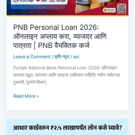
कर्ज
कसे
मिळवाल?
जाणून
PNB Personal Loan 2026:
घ्या
ऑनलाइन अप्लाय करा, व्याजदर आणि
संपूर्ण
पात्रता | PNB वैयक्तिक कर्ज
प्रक्रिया!
Leave a Comment
/
कृषि न्यूज
/
avi
Punjab National Bank Personal Loan 2026: ऑनलाइन
अप्लाय पद्धत, व्याजदर आणि पात्रता (सविस्तर माहिती) नवीन वर्षात घर
दुरुस्ती, मुलांचे शिक्षण,
PNB
Read More »
Personal
Loan
2026:
ऑनलाइन
अप्लाय