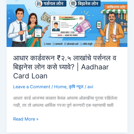
करा,
व्याजदर
आणि
पात्रता
|
PNB
वैयक्तिक
कर्ज
आधार कार्डवरून ₹२.५ लाखांचे पर्सनल व
बिझनेस लोन कसे घ्यावे? | Aadhaar
Card Loan
Leave a Comment
/
Home
,
कृषि न्यूज
/
avi
आधार कार्ड आजच्या काळात केवळ आपल्या ओळखीचा पुरावा राहिलेला
नाही, तर तो आपल्या आर्थिक गरजा पूर्ण करणारी एक महत्त्वाची चावी
आधार
Read More »
कार्डवरून
₹२.५