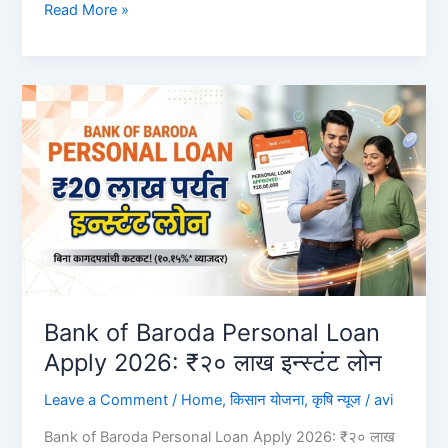
शेळीपालन
Read More »
कर्ज
योजना
2026:
₹3
लाख
कर्ज
आणि
50%
सबसिडी
|
अर्ज
प्रक्रिया
Goat
Bank of Baroda Personal Loan
Farming
Apply 2026: ₹२० लाख इन्स्टंट लोन
Loan
Maharashtra
Leave a Comment
/
Home
,
किसान योजना
,
कृषि न्यूज
/
avi
Bank of Baroda Personal Loan Apply 2026: ₹२० लाख