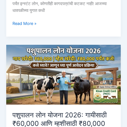
पर्यंत इन्स्टंट लोन, कोणतीही कागदपत्रांची कटकट नाही! आजच्या
धावपळीच्या युगात कधी
Bank
Read More »
of
Baroda
Personal
Loan
Apply
2026:
₹२०
लाख
इन्स्टंट
लोन
पशुपालन लोन योजना 2026: गायीसाठी
₹60,000 आणि म्हशीसाठी ₹80,000