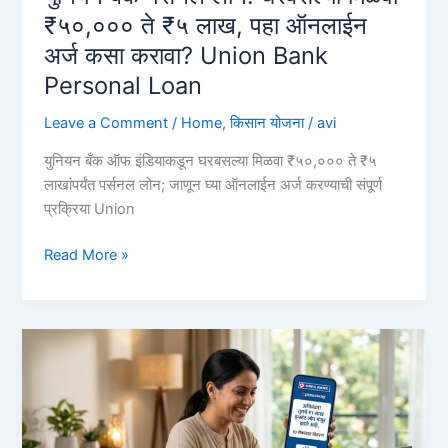
Bank
₹५०,००० ते ₹५ लाख, पहा ऑनलाईन
of
अर्ज कसा करावा? Union Bank
Baroda
Personal Loan
Personal
Loan
Leave a Comment
/
Home
,
किसान योजना
/
avi
युनियन बँक ऑफ इंडियाकडून घरबसल्या मिळवा ₹५०,००० ते ₹५
लाखांपर्यंत पर्सनल लोन; जाणून घ्या ऑनलाईन अर्ज करण्याची संपूर्ण
प्रक्रिया Union
युनियन
Read More »
बँक
पर्सनल
लोन:
घरबसल्या
मिळवा
₹५०,०००
ते
₹५