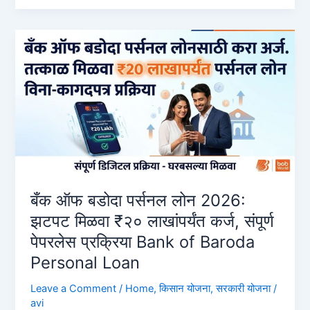
Loan:
₹५०,०००
ते
१
लाख
कर्ज
ऑनलाईन
कसे
मिळवायचे?
बँक ऑफ बडोदा पर्सनल लोन 2026:
झटपट मिळवा ₹२० लाखांपर्यंत कर्ज, संपूर्ण
पेपरलेस प्रक्रिया Bank of Baroda
Personal Loan
Leave a Comment
/
Home
,
किसान योजना
,
सरकारी योजना
/
avi