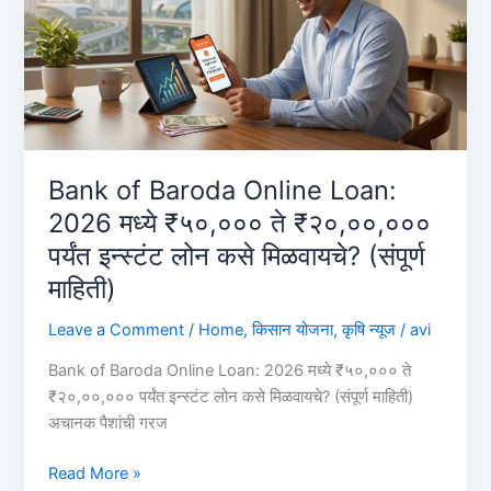
घ्यावे?
(PMEGP
लोन
प्रक्रिया
२०२६)
Personal
Loan
Bank of Baroda Online Loan:
on
2026 मध्ये ₹५०,००० ते ₹२०,००,०००
Aadhar
पर्यंत इन्स्टंट लोन कसे मिळवायचे? (संपूर्ण
Card
माहिती)
Leave a Comment
/
Home
,
किसान योजना
,
कृषि न्यूज
/
avi
Bank of Baroda Online Loan: 2026 मध्ये ₹५०,००० ते
₹२०,००,००० पर्यंत इन्स्टंट लोन कसे मिळवायचे? (संपूर्ण माहिती)
अचानक पैशांची गरज
Bank
Read More »