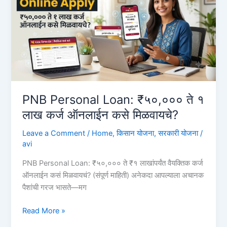
आणि
म्हैस
₹80,000
कर्ज
कसे
घ्यावे?
Pashu
Kisan
PNB Personal Loan: ₹५०,००० ते १
Credit
लाख कर्ज ऑनलाईन कसे मिळवायचे?
Card
Leave a Comment
/
Home
,
किसान योजना
,
सरकारी योजना
/
avi
PNB Personal Loan: ₹५०,००० ते ₹१ लाखांपर्यंत वैयक्तिक कर्ज
ऑनलाईन कसं मिळवायचं? (संपूर्ण माहिती) अनेकदा आपल्याला अचानक
पैशांची गरज भासते—मग
PNB
Read More »
Personal