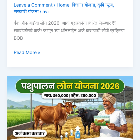
Leave a Comment
/
Home
,
किसान योजना
,
कृषि न्यूज
,
सरकारी योजना
/
avi
बँक ऑफ बडोदा लोन 2026: आता ग्राहकांना त्वरित मिळणार ₹1
लाखांपर्यंतचे कर्ज! जाणून घ्या ऑनलाईन अर्ज करण्याची सोपी प्रक्रिया
BOB
बँक
Read More »
ऑफ
बडोदा
लोन
2026:
आता
ग्राहकांना
त्वरित
मिळणार
₹1
लाखांपर्यंतचे
कर्ज!