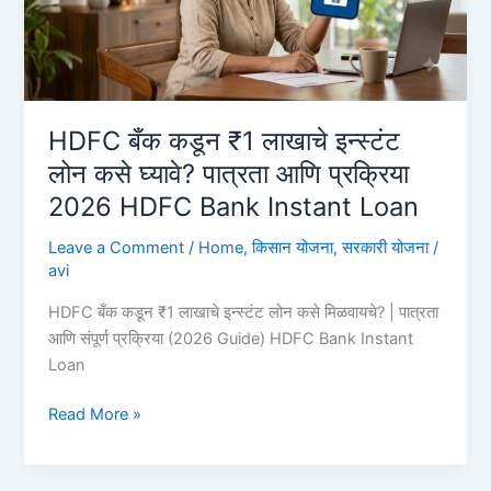
लाख,
पहा
ऑनलाईन
अर्ज
कसा
HDFC बँक कडून ₹1 लाखाचे इन्स्टंट
करावा?
लोन कसे घ्यावे? पात्रता आणि प्रक्रिया
Union
2026 HDFC Bank Instant Loan
Bank
Personal
Leave a Comment
/
Home
,
किसान योजना
,
सरकारी योजना
/
Loan
avi
HDFC बँक कडून ₹1 लाखाचे इन्स्टंट लोन कसे मिळवायचे? | पात्रता
आणि संपूर्ण प्रक्रिया (2026 Guide) HDFC Bank Instant
Loan
HDFC
Read More »
बँक
कडून