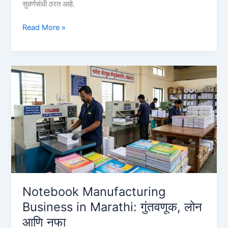
सुवर्णसंधी ठरत आहे.
अण्णासाहेब
Read More »
पाटील
कर्ज
योजना
बँक
यादी
२०२६
|
Annasaheb
Patil
Loan
Bank
List
&
Notebook Manufacturing
Process
Business in Marathi: गुंतवणूक, लोन
आणि नफा