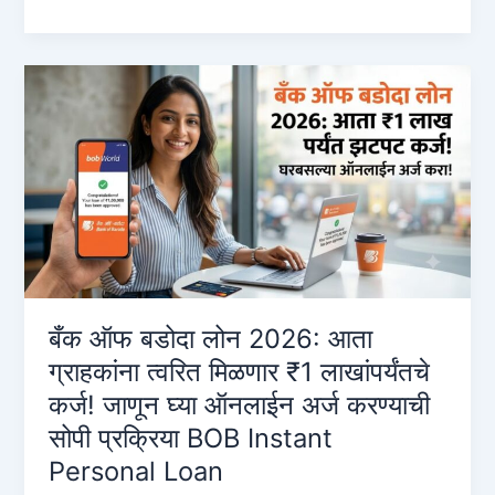
of
Baroda
Online
Loan:
2026
मध्ये
₹५०,०००
ते
₹२०,००,०००
पर्यंत
इन्स्टंट
लोन
कसे
बँक ऑफ बडोदा लोन 2026: आता
मिळवायचे?
ग्राहकांना त्वरित मिळणार ₹1 लाखांपर्यंतचे
(संपूर्ण
कर्ज! जाणून घ्या ऑनलाईन अर्ज करण्याची
माहिती)
सोपी प्रक्रिया BOB Instant
Personal Loan