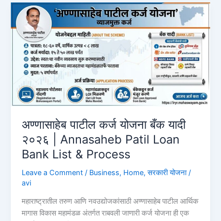
₹1
लाखाचे
इन्स्टंट
लोन
कसे
घ्यावे?
पात्रता
आणि
प्रक्रिया
2026
HDFC
अण्णासाहेब पाटील कर्ज योजना बँक यादी
Bank
२०२६ | Annasaheb Patil Loan
Instant
Bank List & Process
Loan
Leave a Comment
/
Business
,
Home
,
सरकारी योजना
/
avi
महाराष्ट्रातील तरुण आणि नवउद्योजकांसाठी अण्णासाहेब पाटील आर्थिक
मागास विकास महामंडळ अंतर्गत राबवली जाणारी कर्ज योजना ही एक