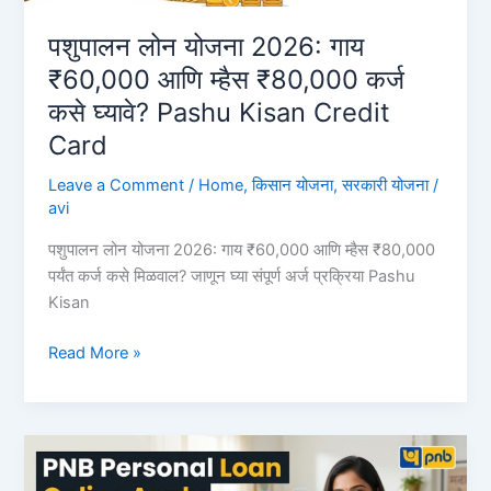
जाणून
घ्या
पशुपालन लोन योजना 2026: गाय
ऑनलाईन
₹60,000 आणि म्हैस ₹80,000 कर्ज
अर्ज
कसे घ्यावे? Pashu Kisan Credit
करण्याची
Card
सोपी
प्रक्रिया
Leave a Comment
/
Home
,
किसान योजना
,
सरकारी योजना
/
BOB
avi
Instant
Personal
पशुपालन लोन योजना 2026: गाय ₹60,000 आणि म्हैस ₹80,000
Loan
पर्यंत कर्ज कसे मिळवाल? जाणून घ्या संपूर्ण अर्ज प्रक्रिया Pashu
Kisan
पशुपालन
Read More »
लोन
योजना
2026:
गाय
₹60,000