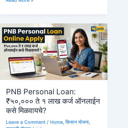
Read More »
of
Baroda
Online
Loan:
2026
मध्ये
₹५०,०००
ते
₹२०,००,०००
पर्यंत
इन्स्टंट
लोन
PNB Personal Loan:
कसे
₹५०,००० ते १ लाख कर्ज ऑनलाईन
मिळवायचे?
कसे मिळवायचे?
(संपूर्ण
माहिती)
Leave a Comment
/
Home
,
किसान योजना
,