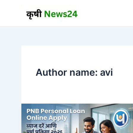
Skip
to
content
Author name: avi