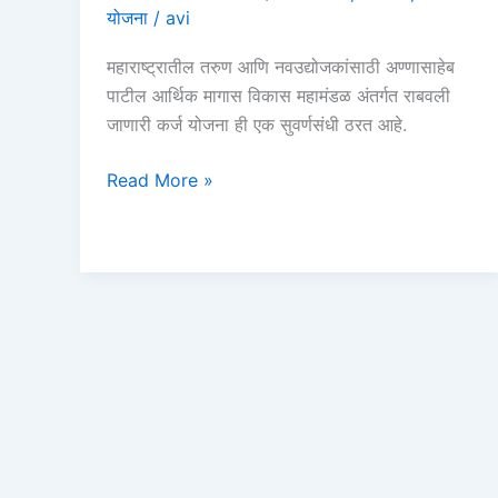
Personal
योजना
/
avi
Loan
महाराष्ट्रातील तरुण आणि नवउद्योजकांसाठी अण्णासाहेब
पाटील आर्थिक मागास विकास महामंडळ अंतर्गत राबवली
जाणारी कर्ज योजना ही एक सुवर्णसंधी ठरत आहे.
अण्णासाहेब
Read More »
पाटील
कर्ज
योजना
बँक
यादी
२०२६
|
Annasaheb
Patil
Loan
Bank