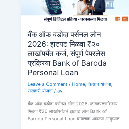
मिळणार
₹1
लाखांपर्यंतचे
कर्ज!
जाणून
बँक ऑफ बडोदा पर्सनल लोन
घ्या
2026: झटपट मिळवा ₹२०
ऑनलाईन
लाखांपर्यंत कर्ज, संपूर्ण पेपरलेस
अर्ज
प्रक्रिया Bank of Baroda
करण्याची
सोपी
Personal Loan
प्रक्रिया
Leave a Comment
/
Home
,
किसान योजना
,
BOB
सरकारी योजना
/
avi
Instant
Personal
बँक ऑफ बडोदा पर्सनल लोन 2026: कागदपत्रांशिवाय
Loan
मिळवा ₹20 लाखांपर्यंतचे झटपट लोन Bank of
Baroda Personal Loan बऱ्याचदा आपल्या आयुष्यात