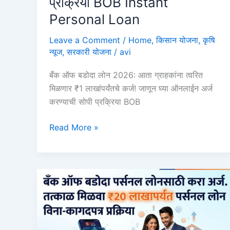
प्रक्रिया BOB Instant
Personal Loan
Leave a Comment
/
Home
,
किसान योजना
,
कृषि
न्यूज
,
सरकारी योजना
/
avi
बँक ऑफ बडोदा लोन 2026: आता ग्राहकांना त्वरित
मिळणार ₹1 लाखांपर्यंतचे कर्ज! जाणून घ्या ऑनलाईन अर्ज
करण्याची सोपी प्रक्रिया BOB
बँक
Read More »
ऑफ
बडोदा
लोन
2026:
आता
ग्राहकांना
त्वरित