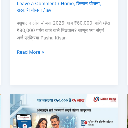
Leave a Comment
/
Home
,
किसान योजना
,
सरकारी योजना
/
avi
पशुपालन लोन योजना 2026: गाय ₹60,000 आणि म्हैस
₹80,000 पर्यंत कर्ज कसे मिळवाल? जाणून घ्या संपूर्ण
अर्ज प्रक्रिया Pashu Kisan
पशुपालन
Read More »
लोन
योजना
2026:
गाय
₹60,000
आणि
म्हैस
₹80,000
कर्ज
कसे