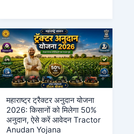
बँक
कडून
₹1
लाखाचे
इन्स्टंट
लोन
कसे
घ्यावे?
पात्रता
आणि
प्रक्रिया
2026
HDFC
महाराष्ट्र ट्रैक्टर अनुदान योजना
Bank
2026: किसानों को मिलेगा 50%
Instant
अनुदान, ऐसे करें आवेदन Tractor
Loan
Anudan Yojana