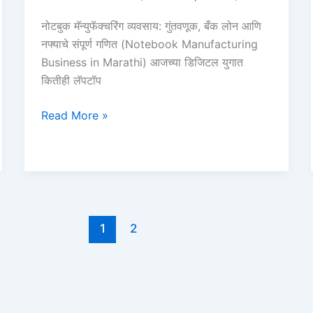
नोटबुक मॅन्युफॅक्चरिंग व्यवसाय: गुंतवणूक, बँक लोन आणि
नफ्याचे संपूर्ण गणित (Notebook Manufacturing
Business in Marathi) आजच्या डिजिटल युगात
कितीही लॅपटॉप
Notebook
Read More »
Manufacturing
Business
in
Marathi:
गुंतवणूक,
लोन
1
2
आणि
नफा