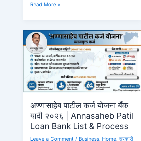
बँक
Read More »
ऑफ
बडोदा
पर्सनल
लोन
2026:
झटपट
मिळवा
₹२०
लाखांपर्यंत
कर्ज,
संपूर्ण
पेपरलेस
अण्णासाहेब पाटील कर्ज योजना बँक
प्रक्रिया
यादी २०२६ | Annasaheb Patil
Bank
Loan Bank List & Process
of
Baroda
Leave a Comment
/
Business
,
Home
,
सरकारी