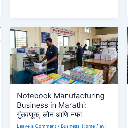
पर्सनल
लोन:
घरबसल्या
मिळवा
₹५०,०००
ते
₹५
लाख,
पहा
ऑनलाईन
अर्ज
कसा
करावा?
Notebook Manufacturing
Union
Business in Marathi:
Bank
गुंतवणूक, लोन आणि नफा
Personal
Loan
Leave a Comment
/
Business
,
Home
/
avi