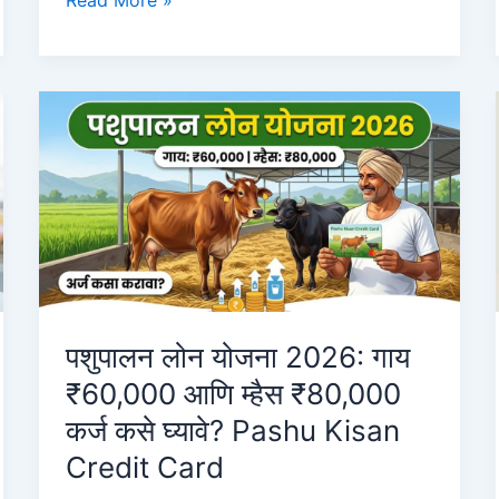
Read More »
कार्डवरून
पर्सनल
आणि
बिझनेस
लोन
कसे
घ्यावे?
(PMEGP
लोन
प्रक्रिया
२०२६)
Personal
पशुपालन लोन योजना 2026: गाय
Loan
₹60,000 आणि म्हैस ₹80,000
on
कर्ज कसे घ्यावे? Pashu Kisan
Aadhar
Credit Card
Card