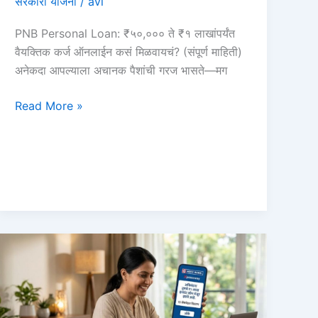
सरकारी योजना
/
avi
PNB Personal Loan: ₹५०,००० ते ₹१ लाखांपर्यंत
वैयक्तिक कर्ज ऑनलाईन कसं मिळवायचं? (संपूर्ण माहिती)
अनेकदा आपल्याला अचानक पैशांची गरज भासते—मग
PNB
Read More »
Personal
Loan:
₹५०,०००
ते
१
लाख
कर्ज
ऑनलाईन
कसे
मिळवायचे?