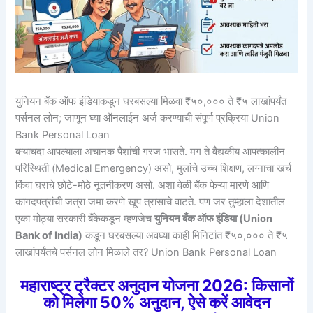
युनियन बँक ऑफ इंडियाकडून घरबसल्या मिळवा ₹५०,००० ते ₹५ लाखांपर्यंत
पर्सनल लोन; जाणून घ्या ऑनलाईन अर्ज करण्याची संपूर्ण प्रक्रिया Union
Bank Personal Loan
बऱ्याचदा आपल्याला अचानक पैशांची गरज भासते. मग ते वैद्यकीय आपत्कालीन
परिस्थिती (Medical Emergency) असो, मुलांचे उच्च शिक्षण, लग्नाचा खर्च
किंवा घराचे छोटे-मोठे नूतनीकरण असो. अशा वेळी बँक फेऱ्या मारणे आणि
कागदपत्रांची जत्रा जमा करणे खूप त्रासाचे वाटते. पण जर तुम्हाला देशातील
एका मोठ्या सरकारी बँकेकडून म्हणजेच
युनियन बँक ऑफ इंडिया (Union
Bank of India)
कडून घरबसल्या अवघ्या काही मिनिटांत ₹५०,००० ते ₹५
लाखांपर्यंतचे पर्सनल लोन मिळाले तर? Union Bank Personal Loan
महाराष्ट्र ट्रैक्टर अनुदान योजना 2026: किसानों
को मिलेगा 50% अनुदान, ऐसे करें आवेदन