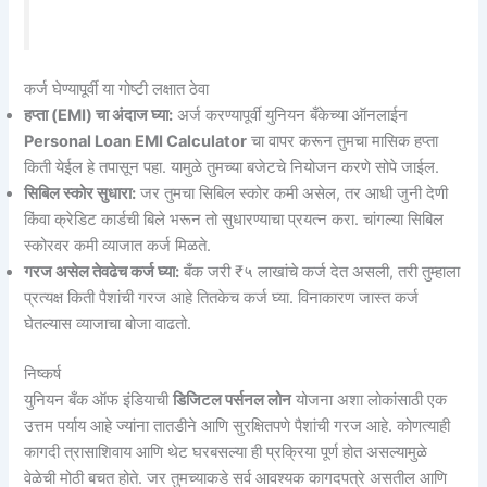
कर्ज घेण्यापूर्वी या गोष्टी लक्षात ठेवा
हप्ता (EMI) चा अंदाज घ्या:
अर्ज करण्यापूर्वी युनियन बँकेच्या ऑनलाईन
Personal Loan EMI Calculator
चा वापर करून तुमचा मासिक हप्ता
किती येईल हे तपासून पहा. यामुळे तुमच्या बजेटचे नियोजन करणे सोपे जाईल.
सिबिल स्कोर सुधारा:
जर तुमचा सिबिल स्कोर कमी असेल, तर आधी जुनी देणी
किंवा क्रेडिट कार्डची बिले भरून तो सुधारण्याचा प्रयत्न करा. चांगल्या सिबिल
स्कोरवर कमी व्याजात कर्ज मिळते.
गरज असेल तेवढेच कर्ज घ्या:
बँक जरी ₹५ लाखांचे कर्ज देत असली, तरी तुम्हाला
प्रत्यक्ष किती पैशांची गरज आहे तितकेच कर्ज घ्या. विनाकारण जास्त कर्ज
घेतल्यास व्याजाचा बोजा वाढतो.
निष्कर्ष
युनियन बँक ऑफ इंडियाची
डिजिटल पर्सनल लोन
योजना अशा लोकांसाठी एक
उत्तम पर्याय आहे ज्यांना तातडीने आणि सुरक्षितपणे पैशांची गरज आहे. कोणत्याही
कागदी त्रासाशिवाय आणि थेट घरबसल्या ही प्रक्रिया पूर्ण होत असल्यामुळे
वेळेची मोठी बचत होते. जर तुमच्याकडे सर्व आवश्यक कागदपत्रे असतील आणि