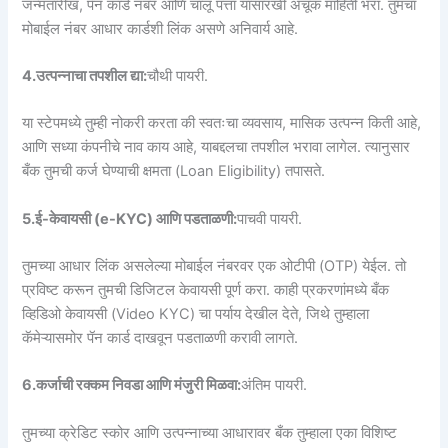
जन्मतारीख, पॅन कार्ड नंबर आणि चालू पत्ता यासारखी अचूक माहिती भरा. तुमचा
मोबाईल नंबर आधार कार्डशी लिंक असणे अनिवार्य आहे.
4.उत्पन्नाचा तपशील द्या:
चौथी पायरी.
या स्टेपमध्ये तुम्ही नोकरी करता की स्वतःचा व्यवसाय, मासिक उत्पन्न किती आहे,
आणि सध्या कंपनीचे नाव काय आहे, याबद्दलचा तपशील भरावा लागेल. त्यानुसार
बँक तुमची कर्ज घेण्याची क्षमता (Loan Eligibility) तपासते.
5.ई-केवायसी (e-KYC) आणि पडताळणी:
पाचवी पायरी.
तुमच्या आधार लिंक असलेल्या मोबाईल नंबरवर एक ओटीपी (OTP) येईल. तो
प्रविष्ट करून तुमची डिजिटल केवायसी पूर्ण करा. काही प्रकरणांमध्ये बँक
व्हिडिओ केवायसी (Video KYC) चा पर्याय देखील देते, जिथे तुम्हाला
कॅमेऱ्यासमोर पॅन कार्ड दाखवून पडताळणी करावी लागते.
6.कर्जाची रक्कम निवडा आणि मंजुरी मिळवा:
अंतिम पायरी.
तुमच्या क्रेडिट स्कोर आणि उत्पन्नाच्या आधारावर बँक तुम्हाला एका विशिष्ट