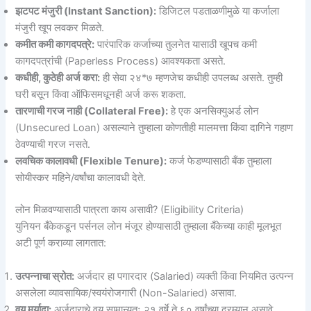
झटपट मंजुरी (Instant Sanction):
डिजिटल पडताळणीमुळे या कर्जाला
मंजुरी खूप लवकर मिळते.
कमीत कमी कागदपत्रे:
पारंपारिक कर्जाच्या तुलनेत यासाठी खूपच कमी
कागदपत्रांची (Paperless Process) आवश्यकता असते.
कधीही, कुठेही अर्ज करा:
ही सेवा २४*७ म्हणजेच कधीही उपलब्ध असते. तुम्ही
घरी बसून किंवा ऑफिसमधूनही अर्ज करू शकता.
तारणाची गरज नाही (Collateral Free):
हे एक अनसिक्युअर्ड लोन
(Unsecured Loan) असल्याने तुम्हाला कोणतीही मालमत्ता किंवा दागिने गहाण
ठेवण्याची गरज नसते.
लवचिक कालावधी (Flexible Tenure):
कर्ज फेडण्यासाठी बँक तुम्हाला
सोयीस्कर महिने/वर्षांचा कालावधी देते.
लोन मिळवण्यासाठी पात्रता काय असावी? (Eligibility Criteria)
युनियन बँकेकडून पर्सनल लोन मंजूर होण्यासाठी तुम्हाला बँकेच्या काही मूलभूत
अटी पूर्ण कराव्या लागतात:
उत्पन्नाचा स्रोत:
अर्जदार हा पगारदार (Salaried) व्यक्ती किंवा नियमित उत्पन्न
असलेला व्यावसायिक/स्वयंरोजगारी (Non-Salaried) असावा.
वय मर्यादा:
अर्जदाराचे वय सामान्यतः २१ वर्षे ते ६० वर्षांच्या दरम्यान असावे.