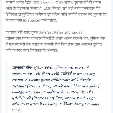
रकमेची ऑफर देईल (उदा. ₹५०,००० ते ₹५ लाख). तुम्हाला हवी ती रक्कम
आणि ती फेडण्याचा कालावधी (EMI) निवडा. सर्व अटी मान्य केल्यानंतर बँक
डिजिटल डॉक्युमेंटेशन प्रक्रिया पूर्ण करेल आणि कर्जाची रक्कम थेट तुमच्या बँक
खात्यात जमा (Disburse) केली जाईल.
व्याजदर आणि इतर शुल्क (Interest Rates & Charges)
पर्सनल लोन घेताना व्याजदराची माहिती असणे अत्यंत गरजेचे आहे. युनियन बँक
ही एक सरकारी बँक असल्याने खाजगी बँका किंवा इतर लोन ॲप्सच्या तुलनेत
यांचे व्याजदर बरेच किफायतशीर असतात.
महत्त्वाची टीप:
युनियन बँकेचे पर्सनल लोनचे व्याजदर हे
सामान्यतः
१०.५०% ते १५.००% प्रतिवर्ष
या दरम्यान असू
शकतात. हे व्याजदर तुमच्या सिबिल स्कोर आणि नोकरीच्या
स्वरूपावर (सरकारी नोकरी, खाजगी कंपनी किंवा व्यावसायिक)
अवलंबून बदलू शकतात. याशिवाय बँक साधारण १% पर्यंत
प्रोसेसिंग फी (Processing Fee) आकारू शकते. अचूक
आणि ताज्या दरांसाठी अर्ज करताना बँकेच्या वेबसाईटला नक्की
भेट द्या.