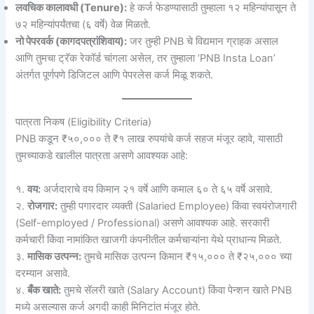
लवचिक कालावधी (Tenure):
हे कर्ज फेडण्यासाठी तुम्हाला १२ महिन्यांपासून ते
७२ महिन्यांपर्यंतचा (६ वर्षे) वेळ मिळतो.
नो पेपरवर्क (कागदपत्रांशिवाय):
जर तुम्ही PNB चे विद्यमान ग्राहक असाल
आणि तुमचा ट्रॅक रेकॉर्ड चांगला असेल, तर तुम्हाला ‘PNB Insta Loan’
अंतर्गत पूर्णपणे डिजिटल आणि पेपरलेस कर्ज मिळू शकते.
पात्रता निकष (Eligibility Criteria)
PNB कडून ₹५०,००० ते ₹१ लाख रुपयांचे कर्ज सहज मंजूर व्हावे, यासाठी
तुमच्याकडे खालील पात्रता असणे आवश्यक आहे:
१.
वय:
अर्जदाराचे वय किमान २१ वर्षे आणि कमाल ६० ते ६५ वर्षे असावे.
२.
रोजगार:
तुम्ही पगारदार व्यक्ती (Salaried Employee) किंवा स्वयंरोजगारी
(Self-employed / Professional) असणे आवश्यक आहे. सरकारी
कर्मचारी किंवा नामांकित खाजगी कंपनीतील कर्मचाऱ्यांना येथे प्राधान्य मिळते.
३.
मासिक उत्पन्न:
तुमचे मासिक उत्पन्न किमान ₹१५,००० ते ₹२५,००० च्या
दरम्यान असावे.
४.
बँक खाते:
तुमचे सॅलरी खाते (Salary Account) किंवा पेन्शन खाते PNB
मध्ये असल्यास कर्ज अगदी काही मिनिटांत मंजूर होते.