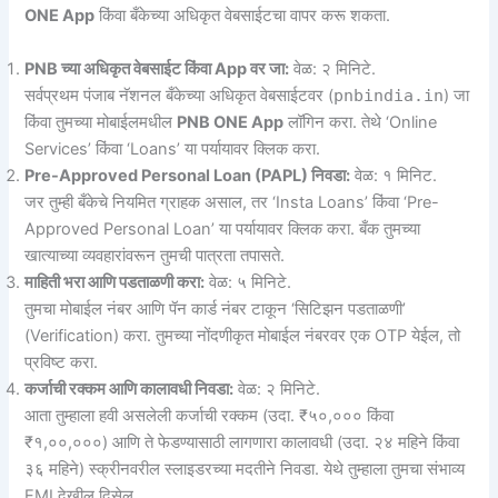
ONE App
किंवा बँकेच्या अधिकृत वेबसाईटचा वापर करू शकता.
PNB च्या अधिकृत वेबसाईट किंवा App वर जा:
वेळ: २ मिनिटे.
सर्वप्रथम पंजाब नॅशनल बँकेच्या अधिकृत वेबसाईटवर (
pnbindia.in
) जा
किंवा तुमच्या मोबाईलमधील
PNB ONE App
लॉगिन करा. तेथे ‘Online
Services’ किंवा ‘Loans’ या पर्यायावर क्लिक करा.
Pre-Approved Personal Loan (PAPL) निवडा:
वेळ: १ मिनिट.
जर तुम्ही बँकेचे नियमित ग्राहक असाल, तर ‘Insta Loans’ किंवा ‘Pre-
Approved Personal Loan’ या पर्यायावर क्लिक करा. बँक तुमच्या
खात्याच्या व्यवहारांवरून तुमची पात्रता तपासते.
माहिती भरा आणि पडताळणी करा:
वेळ: ५ मिनिटे.
तुमचा मोबाईल नंबर आणि पॅन कार्ड नंबर टाकून ‘सिटिझन पडताळणी’
(Verification) करा. तुमच्या नोंदणीकृत मोबाईल नंबरवर एक OTP येईल, तो
प्रविष्ट करा.
कर्जाची रक्कम आणि कालावधी निवडा:
वेळ: २ मिनिटे.
आता तुम्हाला हवी असलेली कर्जाची रक्कम (उदा. ₹५०,००० किंवा
₹१,००,०००) आणि ते फेडण्यासाठी लागणारा कालावधी (उदा. २४ महिने किंवा
३६ महिने) स्क्रीनवरील स्लाइडरच्या मदतीने निवडा. येथे तुम्हाला तुमचा संभाव्य
EMI देखील दिसेल.