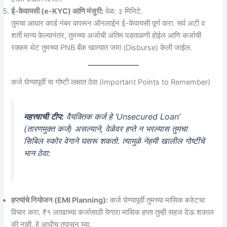
ई-केवायसी (e-KYC) आणि मंजुरी:
वेळ: ३ मिनिटे.
तुमचा आधार कार्ड नंबर वापरून ऑनलाईन ई-केवायसी पूर्ण करा. सर्व अटी व
शर्ती मान्य केल्यानंतर, तुमच्या अर्जाची अंतिम पडताळणी होईल आणि कर्जाची
रक्कम थेट तुमच्या PNB बँक खात्यात जमा (Disburse) केली जाईल.
कर्ज घेण्यापूर्वी या गोष्टी लक्षात ठेवा (Important Points to Remember)
महत्त्वाची टीप:
वैयक्तिक कर्ज हे ‘Unsecured Loan’
(तारणमुक्त कर्ज) असल्याने, वेळेवर हप्ते न भरल्यास तुमचा
सिबिल स्कोर वेगाने घसरू शकतो. त्यामुळे नेहमी खालील गोष्टींचे
भान ठेवा:
हप्त्यांचे नियोजन (EMI Planning):
कर्ज घेण्यापूर्वी तुमच्या मासिक बजेटचा
विचार करा. ₹१ लाखाच्या कर्जासाठी येणारा मासिक हप्ता तुम्ही सहज देऊ शकाल
की नाही, हे आधीच तपासून घ्या.