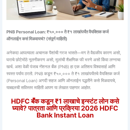
PNB Personal Loan: ₹५०,००० ते ₹१ लाखांपर्यंत वैयक्तिक कर्ज
ऑनलाईन कसं मिळवायचं? (संपूर्ण माहिती)
अनेकदा आपल्याला अचानक पैशांची गरज भासते—मग ते वैद्यकीय कारण असो,
घराचे छोटेमोठे नूतनीकरण असो, मुलांची शैक्षणिक फी भरणे असो किंवा लग्नाचा
खर्च. अशा वेळी पंजाब नॅशनल बँक (PNB) हा एक अतिशय विश्वासार्ह आणि
स्वस्त पर्याय ठरतो. PNB कडून ₹५०,००० ते ₹१ लाखांपर्यंतचे वैयक्तिक कर्ज
(Personal Loan) अगदी सहज आणि ऑनलाईन पद्धतीने कसे मिळवायचे,
याबद्दलची सविस्तर माहिती आपण या लेखात पाहणार आहोत.
HDFC बँक कडून ₹1 लाखाचे इन्स्टंट लोन कसे
घ्यावे? पात्रता आणि प्रक्रिया 2026 HDFC
Bank Instant Loan