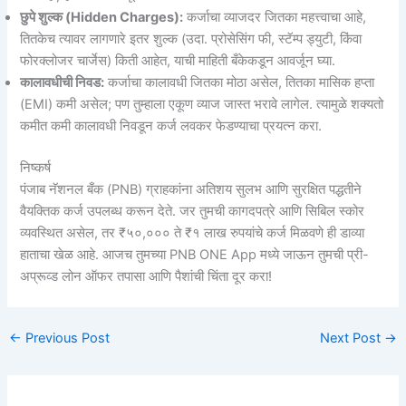
छुपे शुल्क (Hidden Charges):
कर्जाचा व्याजदर जितका महत्त्वाचा आहे,
तितकेच त्यावर लागणारे इतर शुल्क (उदा. प्रोसेसिंग फी, स्टॅम्प ड्युटी, किंवा
फोरक्लोजर चार्जेस) किती आहेत, याची माहिती बँकेकडून आवर्जून घ्या.
कालावधीची निवड:
कर्जाचा कालावधी जितका मोठा असेल, तितका मासिक हप्ता
(EMI) कमी असेल; पण तुम्हाला एकूण व्याज जास्त भरावे लागेल. त्यामुळे शक्यतो
कमीत कमी कालावधी निवडून कर्ज लवकर फेडण्याचा प्रयत्न करा.
निष्कर्ष
पंजाब नॅशनल बँक (PNB) ग्राहकांना अतिशय सुलभ आणि सुरक्षित पद्धतीने
वैयक्तिक कर्ज उपलब्ध करून देते. जर तुमची कागदपत्रे आणि सिबिल स्कोर
व्यवस्थित असेल, तर ₹५०,००० ते ₹१ लाख रुपयांचे कर्ज मिळवणे ही डाव्या
हाताचा खेळ आहे. आजच तुमच्या PNB ONE App मध्ये जाऊन तुमची प्री-
अप्रूव्ड लोन ऑफर तपासा आणि पैशांची चिंता दूर करा!
←
Previous Post
Next Post
→