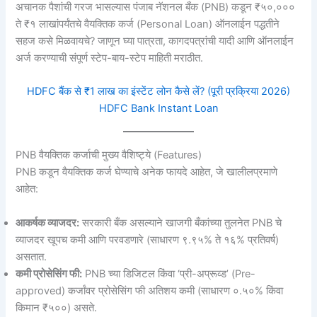
अचानक पैशांची गरज भासल्यास पंजाब नॅशनल बँक (PNB) कडून ₹५०,०००
ते ₹१ लाखांपर्यंतचे वैयक्तिक कर्ज (Personal Loan) ऑनलाईन पद्धतीने
सहज कसे मिळवायचे? जाणून घ्या पात्रता, कागदपत्रांची यादी आणि ऑनलाईन
अर्ज करण्याची संपूर्ण स्टेप-बाय-स्टेप माहिती मराठीत.
HDFC बैंक से ₹1 लाख का इंस्टेंट लोन कैसे लें? (पूरी प्रक्रिया 2026)
HDFC Bank Instant Loan
PNB वैयक्तिक कर्जाची मुख्य वैशिष्ट्ये (Features)
PNB कडून वैयक्तिक कर्ज घेण्याचे अनेक फायदे आहेत, जे खालीलप्रमाणे
आहेत:
आकर्षक व्याजदर:
सरकारी बँक असल्याने खाजगी बँकांच्या तुलनेत PNB चे
व्याजदर खूपच कमी आणि परवडणारे (साधारण ९.९५% ते १६% प्रतिवर्ष)
असतात.
कमी प्रोसेसिंग फी:
PNB च्या डिजिटल किंवा ‘प्री-अप्रूव्ड’ (Pre-
approved) कर्जांवर प्रोसेसिंग फी अतिशय कमी (साधारण ०.५०% किंवा
किमान ₹५००) असते.