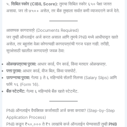
५.
सिबिल स्कोर (CIBIL Score):
तुमचा सिबिल स्कोर ६५० पेक्षा जास्त
असावा. जर तो ७५०+ असेल, तर बँक तुम्हाला सर्वात कमी व्याजदराने कर्ज देते.
आवश्यक कागदपत्रे (Documents Required)
जर तुम्ही ऑनलाईन अर्ज करत असाल आणि तुमचे PNB मध्ये आधीपासून खाते
असेल, तर बहुतांश वेळा कोणत्याही कागदपत्रांची गरज पडत नाही. तरीही,
सुरक्षेसाठी खालील कागदपत्रे जवळ ठेवा:
ओळखपत्राचा पुरावा:
आधार कार्ड, पॅन कार्ड, किंवा मतदार ओळखपत्र.
पत्ता पुरावा:
आधार कार्ड, वीज बिल, किंवा पासपोर्ट.
उत्पन्नाचा पुरावा:
गेल्या ३ ते ६ महिन्यांचे सॅलरी स्लिप्स (Salary Slips) आणि
फॉर्म १६ (Form 16).
बँक स्टेटमेंट:
गेल्या ६ महिन्यांचे बँक खाते स्टेटमेंट.
PNB ऑनलाईन वैयक्तिक कर्जासाठी अर्ज कसा करावा? (Step-by-Step
Application Process)
PNB कडून ₹५०,००० ते ₹१ लाखांचे कर्ज ऑनलाईन घेण्यासाठी तुम्ही
PNB