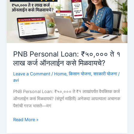
दर
आणि
ऑनलाईन
अर्ज
करण्याची
प्रक्रिया
PNB Personal Loan: ₹५०,००० ते १
लाख कर्ज ऑनलाईन कसे मिळवायचे?
Leave a Comment
/
Home
,
किसान योजना
,
सरकारी योजना
/
avi
PNB Personal Loan: ₹५०,००० ते ₹१ लाखांपर्यंत वैयक्तिक कर्ज
ऑनलाईन कसं मिळवायचं? (संपूर्ण माहिती) अनेकदा आपल्याला अचानक
पैशांची गरज भासते—मग
PNB
Read More »
Personal
Loan: