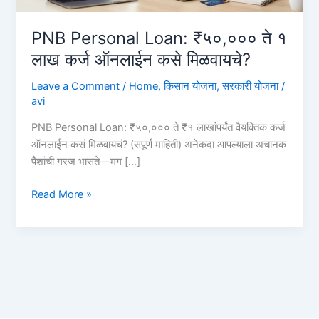
PNB Personal Loan: ₹५०,००० ते १
लाख कर्ज ऑनलाईन कसे मिळवायचे?
Leave a Comment
/
Home
,
किसान योजना
,
सरकारी योजना
/
avi
PNB Personal Loan: ₹५०,००० ते ₹१ लाखांपर्यंत वैयक्तिक कर्ज
ऑनलाईन कसं मिळवायचं? (संपूर्ण माहिती) अनेकदा आपल्याला अचानक
पैशांची गरज भासते—मग […]
PNB
Read More »
Personal
Loan:
₹५०,०००
ते
१
लाख
कर्ज