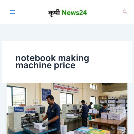
Skip
to
Sea
content
notebook making
machine price