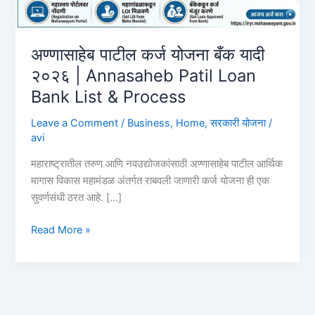
अण्णासाहेब पाटील कर्ज योजना बँक यादी
२०२६ | Annasaheb Patil Loan
Bank List & Process
Leave a Comment
/
Business
,
Home
,
सरकारी योजना
/
avi
महाराष्ट्रातील तरुण आणि नवउद्योजकांसाठी अण्णासाहेब पाटील आर्थिक
मागास विकास महामंडळ अंतर्गत राबवली जाणारी कर्ज योजना ही एक
सुवर्णसंधी ठरत आहे. […]
अण्णासाहेब
Read More »
पाटील
कर्ज
योजना
बँक
यादी