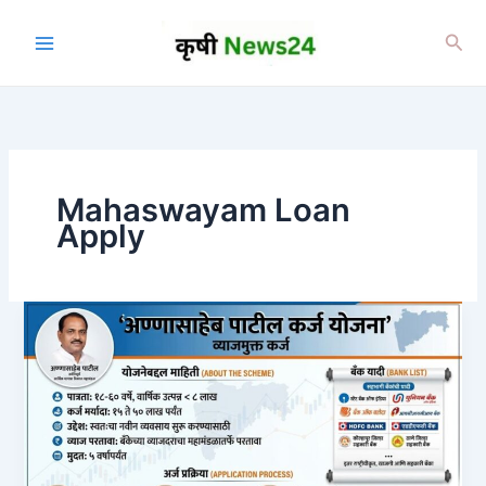
Skip
to
Sea
content
Mahaswayam Loan
Apply