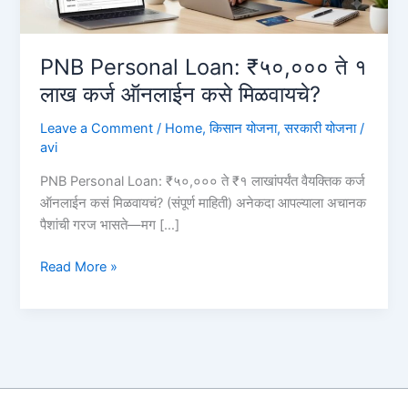
PNB Personal Loan: ₹५०,००० ते १
लाख कर्ज ऑनलाईन कसे मिळवायचे?
Leave a Comment
/
Home
,
किसान योजना
,
सरकारी योजना
/
avi
PNB Personal Loan: ₹५०,००० ते ₹१ लाखांपर्यंत वैयक्तिक कर्ज
ऑनलाईन कसं मिळवायचं? (संपूर्ण माहिती) अनेकदा आपल्याला अचानक
पैशांची गरज भासते—मग […]
PNB
Read More »
Personal
Loan:
₹५०,०००
ते
१
लाख