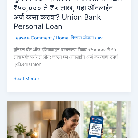
Bank
₹५०,००० ते ₹५ लाख, पहा ऑनलाईन
of
अर्ज कसा करावा? Union Bank
Baroda
Personal Loan
Personal
Loan
Leave a Comment
/
Home
,
किसान योजना
/
avi
युनियन बँक ऑफ इंडियाकडून घरबसल्या मिळवा ₹५०,००० ते ₹५
लाखांपर्यंत पर्सनल लोन; जाणून घ्या ऑनलाईन अर्ज करण्याची संपूर्ण
प्रक्रिया Union
युनियन
Read More »
बँक
पर्सनल
लोन:
घरबसल्या
मिळवा
₹५०,०००
ते
₹५