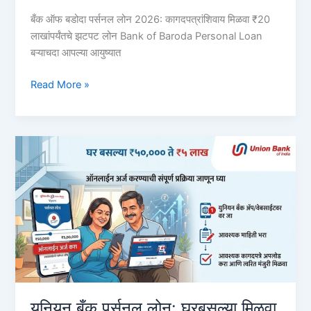
बँक ऑफ बडोदा पर्सनल लोन 2026: कागदपत्रांशिवाय मिळवा ₹20
लाखांपर्यंतचे झटपट लोन Bank of Baroda Personal Loan
बऱ्याचदा आपल्या आयुष्यात
बँक
Read More »
ऑफ
बडोदा
पर्सनल
लोन
2026:
झटपट
मिळवा
₹२०
लाखांपर्यंत
कर्ज,
संपूर्ण
पेपरलेस
प्रक्रिया
युनियन बँक पर्सनल लोन: घरबसल्या मिळवा