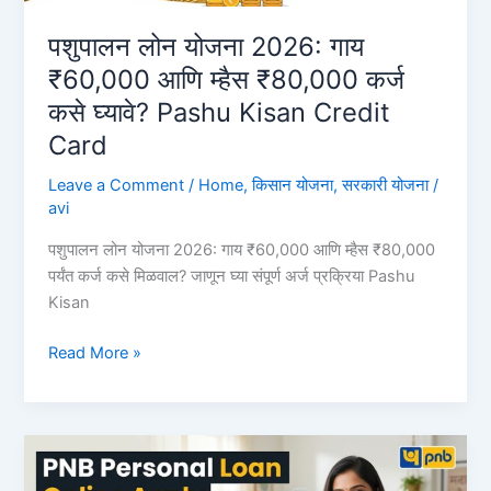
जाणून
घ्या
पशुपालन लोन योजना 2026: गाय
ऑनलाईन
₹60,000 आणि म्हैस ₹80,000 कर्ज
अर्ज
कसे घ्यावे? Pashu Kisan Credit
करण्याची
Card
सोपी
प्रक्रिया
Leave a Comment
/
Home
,
किसान योजना
,
सरकारी योजना
/
BOB
avi
Instant
Personal
पशुपालन लोन योजना 2026: गाय ₹60,000 आणि म्हैस ₹80,000
Loan
पर्यंत कर्ज कसे मिळवाल? जाणून घ्या संपूर्ण अर्ज प्रक्रिया Pashu
Kisan
पशुपालन
Read More »
लोन
योजना
2026:
गाय
₹60,000