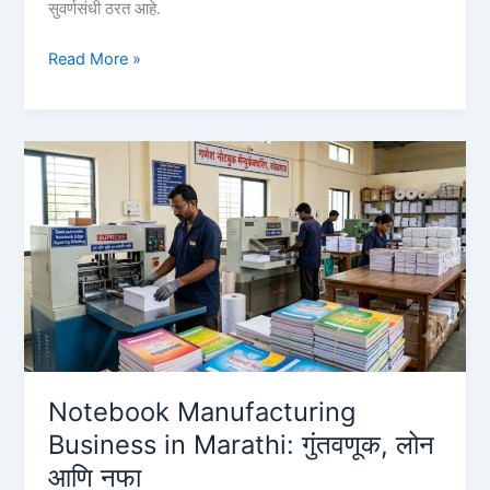
सुवर्णसंधी ठरत आहे.
अण्णासाहेब
Read More »
पाटील
कर्ज
योजना
बँक
यादी
२०२६
|
Annasaheb
Patil
Loan
Bank
List
&
Notebook Manufacturing
Process
Business in Marathi: गुंतवणूक, लोन
आणि नफा