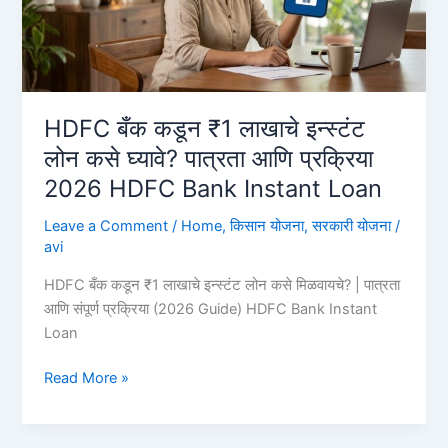
लाख,
पहा
ऑनलाईन
अर्ज
कसा
HDFC बँक कडून ₹1 लाखाचे इन्स्टंट
करावा?
लोन कसे घ्यावे? पात्रता आणि प्रक्रिया
Union
2026 HDFC Bank Instant Loan
Bank
Personal
Leave a Comment
/
Home
,
किसान योजना
,
सरकारी योजना
/
Loan
avi
HDFC बँक कडून ₹1 लाखाचे इन्स्टंट लोन कसे मिळवायचे? | पात्रता
आणि संपूर्ण प्रक्रिया (2026 Guide) HDFC Bank Instant
Loan
HDFC
Read More »
बँक
कडून