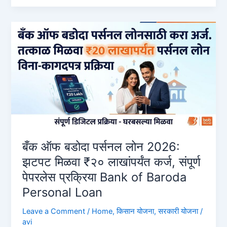
Loan:
₹५०,०००
ते
१
लाख
कर्ज
ऑनलाईन
कसे
मिळवायचे?
बँक ऑफ बडोदा पर्सनल लोन 2026:
झटपट मिळवा ₹२० लाखांपर्यंत कर्ज, संपूर्ण
पेपरलेस प्रक्रिया Bank of Baroda
Personal Loan
Leave a Comment
/
Home
,
किसान योजना
,
सरकारी योजना
/
avi