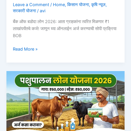
Leave a Comment
/
Home
,
किसान योजना
,
कृषि न्यूज
,
सरकारी योजना
/
avi
बँक ऑफ बडोदा लोन 2026: आता ग्राहकांना त्वरित मिळणार ₹1
लाखांपर्यंतचे कर्ज! जाणून घ्या ऑनलाईन अर्ज करण्याची सोपी प्रक्रिया
BOB
बँक
Read More »
ऑफ
बडोदा
लोन
2026:
आता
ग्राहकांना
त्वरित
मिळणार
₹1
लाखांपर्यंतचे
कर्ज!