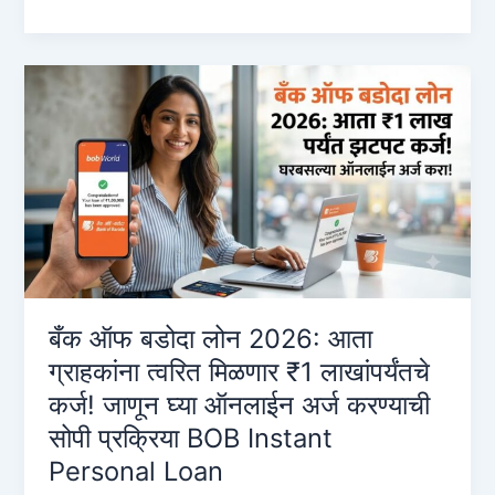
of
Baroda
Online
Loan:
2026
मध्ये
₹५०,०००
ते
₹२०,००,०००
पर्यंत
इन्स्टंट
लोन
कसे
बँक ऑफ बडोदा लोन 2026: आता
मिळवायचे?
ग्राहकांना त्वरित मिळणार ₹1 लाखांपर्यंतचे
(संपूर्ण
कर्ज! जाणून घ्या ऑनलाईन अर्ज करण्याची
माहिती)
सोपी प्रक्रिया BOB Instant
Personal Loan