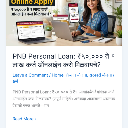
आणि
म्हैस
₹80,000
कर्ज
कसे
घ्यावे?
Pashu
Kisan
PNB Personal Loan: ₹५०,००० ते १
Credit
लाख कर्ज ऑनलाईन कसे मिळवायचे?
Card
Leave a Comment
/
Home
,
किसान योजना
,
सरकारी योजना
/
avi
PNB Personal Loan: ₹५०,००० ते ₹१ लाखांपर्यंत वैयक्तिक कर्ज
ऑनलाईन कसं मिळवायचं? (संपूर्ण माहिती) अनेकदा आपल्याला अचानक
पैशांची गरज भासते—मग
PNB
Read More »
Personal