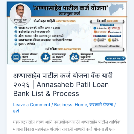
₹1
लाखाचे
इन्स्टंट
लोन
कसे
घ्यावे?
पात्रता
आणि
प्रक्रिया
2026
HDFC
अण्णासाहेब पाटील कर्ज योजना बँक यादी
Bank
२०२६ | Annasaheb Patil Loan
Instant
Bank List & Process
Loan
Leave a Comment
/
Business
,
Home
,
सरकारी योजना
/
avi
महाराष्ट्रातील तरुण आणि नवउद्योजकांसाठी अण्णासाहेब पाटील आर्थिक
मागास विकास महामंडळ अंतर्गत राबवली जाणारी कर्ज योजना ही एक