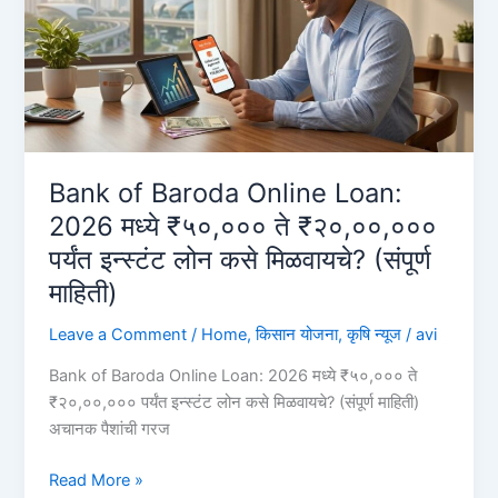
घ्यावे?
(PMEGP
लोन
प्रक्रिया
२०२६)
Personal
Loan
Bank of Baroda Online Loan:
on
2026 मध्ये ₹५०,००० ते ₹२०,००,०००
Aadhar
पर्यंत इन्स्टंट लोन कसे मिळवायचे? (संपूर्ण
Card
माहिती)
Leave a Comment
/
Home
,
किसान योजना
,
कृषि न्यूज
/
avi
Bank of Baroda Online Loan: 2026 मध्ये ₹५०,००० ते
₹२०,००,००० पर्यंत इन्स्टंट लोन कसे मिळवायचे? (संपूर्ण माहिती)
अचानक पैशांची गरज
Bank
Read More »