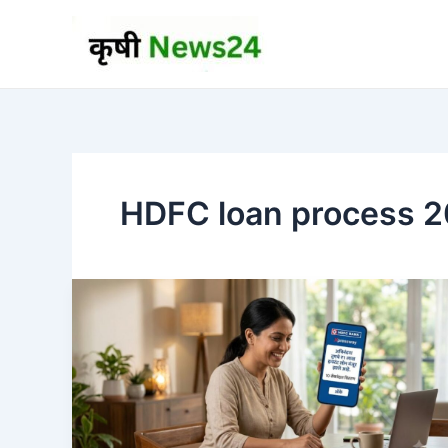
Skip
to
content
HDFC loan process 