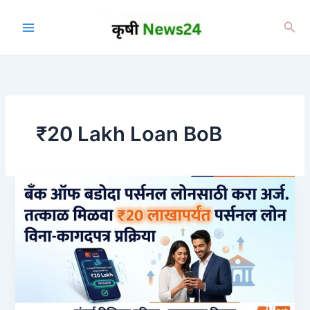
Skip
to
Sea
content
₹20 Lakh Loan BoB